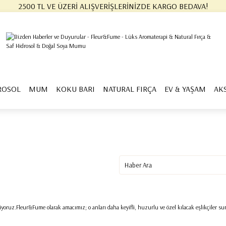
2500 TL VE ÜZERİ ALIŞVERİŞLERİNİZDE KARGO BEDAVA!
Geri Dön
işisel Bakım
ROSOL
MUM
KOKU BARI
NATURAL FIRÇA
EV & YAŞAM
AK
Banyo & Duş Ürünleri
El ve Ayak Bakımı
Selülit Bakımı
ruz.Fleur&Fume olarak amacımız; o anları daha keyifli, huzurlu ve özel kılacak eşlikçiler sun