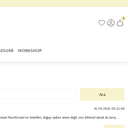
0
SESUAR
WORKSHOP
16-04-2026 00:22:08
mak.Fleur&Fume’un temelleri, doğayı sadece seven değil, onu bilimsel olarak da tanıy ...