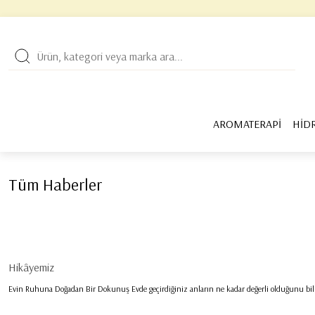
Geri Dön
NATURAL FIRÇA
K
AROMATERAPİ
HİD
Kişisel Bakım
Tüm Haberler
Bebek Bakım
Ev & Yaşam
Hikâyemiz
Evin Ruhuna Doğadan Bir Dokunuş Evde geçirdiğiniz anların ne kadar değerli olduğunu biliyo