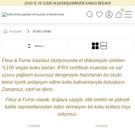
2500 TL VE ÜZERİ ALIŞVERİŞLERİNİZDE KARGO BEDAVA!
0
Anasayfa
KOKU BARI
SIRALA
Fleur & Fume İstanbul stüdyosunda el dökümüyle üretilen
%100 vegan koku barları. IFRA sertifikalı esanslar ve saf
uçucu yağların kusursuz dengesiyle hazırlanan bu seçki;
temiz içerik anlayışını rafine koku katmanlarıyla buluşturur.
Zamansız, zarif ve derin.
Fleur & Fume olarak; doğaya saygılı, etik üretim ve yüksek
kalite standartlarından ödün vermeyen bir koku kültürü inşa
ediyoruz.
TÜKENDİ
TÜKENDİ