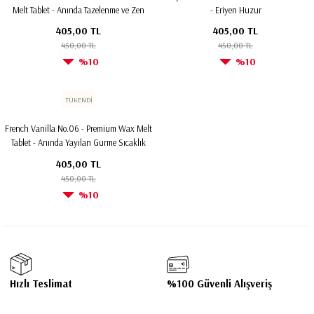
Melt Tablet - Anında Tazelenme ve Zen
- Eriyen Huzur
Enerjisi
405,00 TL
405,00 TL
450,00 TL
450,00 TL
%10
%10
TÜKENDİ
French Vanilla No.06 - Premium Wax Melt
Tablet - Anında Yayılan Gurme Sıcaklık
405,00 TL
450,00 TL
%10
Hızlı Teslimat
%100 Güvenli Alışveriş