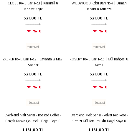
⁠CLOVE Koku Barı No.1 | Karanfil &
WILDWOOD Koku Barı No.4 | Orman
Baharat Arşivi
Tabanı & Mimoza
531,00 TL
531,00 TL
590,00 TL
590,00 TL
%10
%10
TÜKENDİ
TÜKENDİ
VASPER Koku Barı No.2 | Lavanta & Mavi
⁠ROSERY Koku Barı No.3 | Gül Bahçesi &
Saatler
Neroli
531,00 TL
531,00 TL
590,00 TL
590,00 TL
%10
%10
TÜKENDİ
TÜKENDİ
Everblend Melt Serisi - Roasted Coffee -
Everblend Melt Serisi - Velvet Red Rose -
Gerçek Kahve Çekirdekli Doğal Soya &
Kırmızı Gül Tomurcuklu Doğal Soya &
Coconut Wax Melt
Coconut Wax Melt
1.161,00 TL
1.161,00 TL