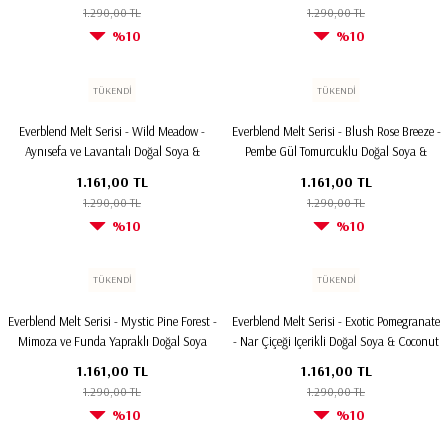
1.290,00 TL
1.290,00 TL
%10
%10
TÜKENDİ
TÜKENDİ
Everblend Melt Serisi - Wild Meadow -
Everblend Melt Serisi - Blush Rose Breeze -
Aynısefa ve Lavantalı Doğal Soya &
Pembe Gül Tomurcuklu Doğal Soya &
Coconut Wax Melt
Coconut Wax Melt
1.161,00 TL
1.161,00 TL
1.290,00 TL
1.290,00 TL
%10
%10
TÜKENDİ
TÜKENDİ
Everblend Melt Serisi - Mystic Pine Forest -
Everblend Melt Serisi - Exotic Pomegranate
Mimoza ve Funda Yapraklı Doğal Soya
- Nar Çiçeği Içerikli Doğal Soya & Coconut
Wax Melt
Wax Melt
1.161,00 TL
1.161,00 TL
1.290,00 TL
1.290,00 TL
%10
%10