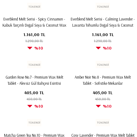
TÜKENDİ
TÜKENDİ
Everblend Melt Serisi - Spicy Cinnamon -
Everblend Melt Serisi - Calming Lavender -
Kabuk Tarçınlı Doğal Soya & Coconut Wax
Lavanta Tohumlu Doğal Soya & Coconut
Melt
Wax Melt
1.161,00 TL
1.161,00 TL
1.290,00 TL
1.290,00 TL
%10
%10
TÜKENDİ
TÜKENDİ
Garden Rose No.7 - Premium Wax Melt
Amber Noir No.8 - Premium Wax Melt
Tablet - Alevsiz Gül Bahçesi Esintisi
Tablet - Sofistike Mekanlar
405,00 TL
405,00 TL
450,00 TL
450,00 TL
%10
%10
TÜKENDİ
TÜKENDİ
Matcha Green Tea No.10 - Premium Wax
Cosy Lavender - Premium Wax Melt Tablet