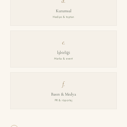
d.
Kurumsal
Hediye & toptan
e.
İşbirliği
Marka & event
f.
Basın & Medya
PR & röportaj