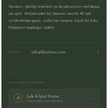
Soruların, işbirliği önerilerin ya da yalnızca bir merhabaya
yer açtık. Atölyemizden bir tasarımcı seninle 48 saat
içinde temasa geçer; çünkü her yazışma, küçük bir koku
hikâyesinin başlangıcı olabilir.
i.
info@fleurfume.com
E-POSTA
HIZLI İŞLEM FORMLARI
İade & İptal Formu
→
↺
Sipariş iadesi veya iptal talebi