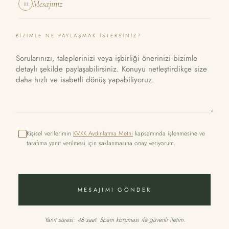
Mesajınız
iii
BIZIMLE NE PAYLAŞMAK ISTERSINIZ?
Kişisel verilerimin
KVKK Aydınlatma Metni
kapsamında işlenmesine ve
tarafıma yanıt verilmesi için saklanmasına onay veriyorum.
MESAJIMI GÖNDER
Yanıt süresi: 48 saat. Spam koruması ile güvenli iletim.