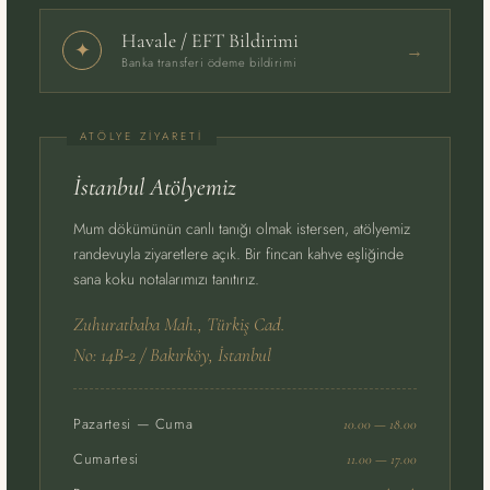
Havale / EFT Bildirimi
→
✦
Banka transferi ödeme bildirimi
İstanbul Atölyemiz
Mum dökümünün canlı tanığı olmak istersen, atölyemiz
randevuyla ziyaretlere açık. Bir fincan kahve eşliğinde
sana koku notalarımızı tanıtırız.
Zuhuratbaba Mah., Türkiş Cad.
No: 14B-2 / Bakırköy, İstanbul
Pazartesi — Cuma
10.00 — 18.00
Cumartesi
11.00 — 17.00