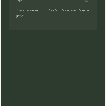
Pazar
kapalı
Ziyaret randevusu için lütfen bizimle önceden iletişime
geçin.