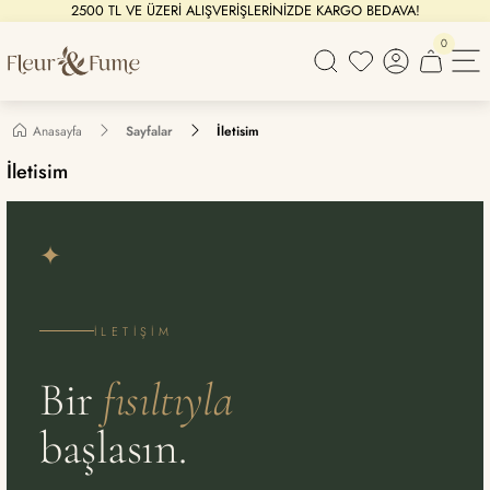
2500 TL VE ÜZERİ ALIŞVERİŞLERİNİZDE KARGO BEDAVA!
0
Anasayfa
Sayfalar
İletisim
İletisim
İLETIŞIM
Bir
fısıltıyla
başlasın.