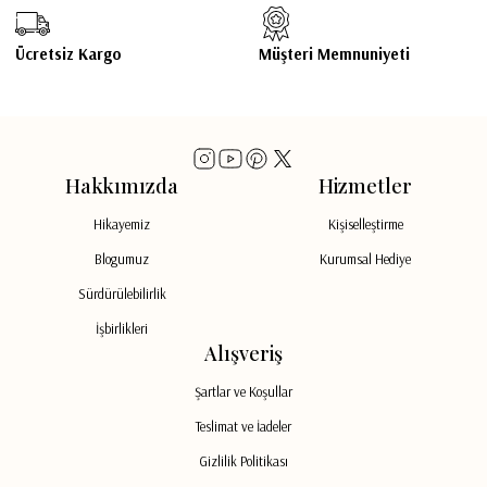
Fleur Fume
279,00 TL
Bebek Ürünleri Temizlik Seti( Biberon Fırçası + Saplı Temizlik Fırçası + Büyük Boy Temizlik F
Ücretsiz Kargo
Müşteri Memnuniyeti
310,00 TL
%10
819,00 TL
910,00 TL
%10
TÜKENDİ
Fleur Fume
Hakkımızda
Hizmetler
% 100 Doğal Kiraz Ağacı Bebek Tarak
Hikayemiz
Kişiselleştirme
261,00 TL
Blogumuz
Kurumsal Hediye
290,00 TL
Sürdürülebilirlik
%10
İşbirlikleri
Alışveriş
Şartlar ve Koşullar
Teslimat ve İadeler
Gizlilik Politikası