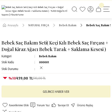
2500 TL VE ÜZERİ ALIŞVERİŞLERİNİZDE KARGO BEDAVA!
Anasayfa
NATURAL FIRÇA
Bebek Bakım
Bebek Saç Bakım Set
Bebek Saç Bakım Seti( Keçi Kılı Bebek Saç Fırçası +
Doğal Kiraz Ağacı Bebek Tarak + Saklama Kesesi )
Kategori
Bebek Bakım
Stok Kodu
000001
Stok Durumu
%10
459,00 TL
510,00 TL
GELİNCE HABER VER
Yorum Yaz
Tavsiye Et
Ürünü Paylaş